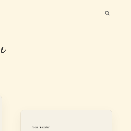
ı
Sidebar
betexper güncel
Son Yazılar