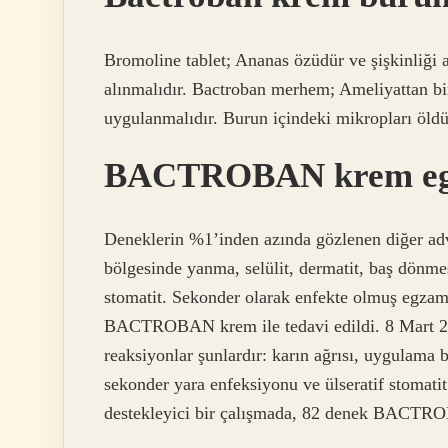
Bromoline tablet; Ananas özüdür ve şişkinliği 
alınmalıdır. Bactroban merhem; Ameliyattan bir
uygulanmalıdır. Burun içindeki mikropları öld
BACTROBAN krem egza
Deneklerin %1’inden azında gözlenen diğer adve
bölgesinde yanma, selülit, dermatit, baş dönmes
stomatit. Sekonder olarak enfekte olmuş egzama
BACTROBAN krem ​​ile tedavi edildi. 8 Mart 2
reaksiyonlar şunlardır: karın ağrısı, uygulama 
sekonder yara enfeksiyonu ve ülseratif stomati
destekleyici bir çalışmada, 82 denek BACTROBA