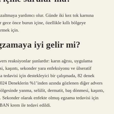
azaltmaya yardımcı olur. Günde iki kez tok karnına
 gece önce burun içine, özellikle kıllı bölgeye
ürmek için.
maya iyi gelir mi?
rs reaksiyonlar şunlardır: karın ağrısı, uygulama
i, kaşıntı, sekonder yara enfeksiyonu ve ülseratif
 tedavisi için destekleyici bir çalışmada, 82 denek
024 Deneklerin %1’inden azında gözlenen diğer advers
bölgesinde yanma, selülit, dermatit, baş dönmesi, kaşıntı,
t. Sekonder olarak enfekte olmuş egzama tedavisi için
N krem ​​ile tedavi edildi.