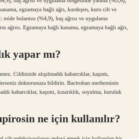
 (%4,9), baş ağrısı ve uygulama bölgesinde yanma (%3,6),
 kanama, egzamaya bağlı ağrı, kurdeşen, kuru cilt ve
di: mide bulantısı (%4,9), baş ağrısı ve uygulama
rın ağrısı. Egzamaya bağlı kanama, egzamaya bağlı ağrı,
k yapar mı?
ez. Cildinizde alışılmadık kabarcıklar, kaşıntı,
ederseniz doktorunuza bildirin. Bactroban merheminin
adık kabarcıklar, kaşıntı, kızarıklık, soyulma, kuruluk
rosin ne için kullanılır?
ilt enfeksiyonlarını tedavi etmek için kullanılan bir