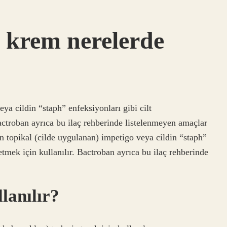
rem nerelerde
ya cildin “staph” enfeksiyonları gibi cilt
Bactroban ayrıca bu ilaç rehberinde listelenmeyen amaçlar
 topikal (cilde uygulanan) impetigo veya cildin “staph”
 etmek için kullanılır. Bactroban ayrıca bu ilaç rehberinde
anılır?