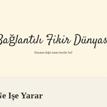
Bağlantılı Fikir Dünyas
Hayatına değer katan öneriler bul!
e Işe Yarar