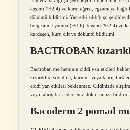
Yan etki sıklığı şu şekildeydi: mide bulantısı
kaşıntı (%2,4) ve karın ağrısı, egzamaya bağlı
döküntü bildirimi. Yan etki sıklığı şu şekildey
bölgesinde yanma (%3,6), kaşıntı (%2,4) ve ka
kurdeşen, kuru cilt ve döküntü bildirimi.
BACTROBAN kızarıklı
Bactroban merheminin ciddi yan etkileri beklenm
kızarıklık, soyulma, kuruluk veya tahriş fark 
ciddi yan etkileri beklenmez. Cildinizde alışılm
veya tahriş fark ederseniz doktorunuza bildirin.
Bacoderm 2 pomad mupi
MUPIRON sadece cilde uygulanan ve bakteriyel c