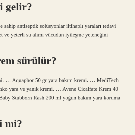
i gelir?
 sahip antiseptik solüsyonlar iltihaplı yaraları tedavi
yet ve yeterli su alımı vücudun iyileşme yeteneğini
rem sürülür?
mi. … Aquaphor 50 gr yara bakım kremi. … MediTech
inko yara ve yanık kremi. … Avene Cicalfate Krem 40
 Baby Stubborn Rash 200 ml yoğun bakım yara koruma
i mi?