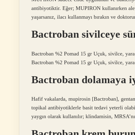
antibiyotiktir. Eğer; MUPIRON kullanırken alerj
yaşarsanız, ilacı kullanmayı bırakın ve doktoru
Bactroban sivilceye s
Bactroban %2 Pomad 15 gr Uçuk, sivilce, yara, y
Bactroban %2 Pomad 15 gr Uçuk, sivilce, yara, y
Bactroban dolamaya iy
Hafif vakalarda, mupirosin [Bactroban], gentam
topikal antibiyotiklerle basit tedavi yeterli ola
yaygın olarak kullanılır; klindamisin, MRSA’nı
Bactroban krem burun