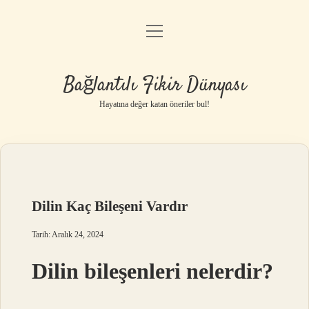
menüyü
Anasayfa
aç
Gizlilik Politikası
Bağlantılı Fikir Dünyası
Yasal Uyarı
Hayatına değer katan öneriler bul!
Hakkımızda
Dilin Kaç Bileşeni Vardır
Tarih: Aralık 24, 2024
Dilin bileşenleri nelerdir?