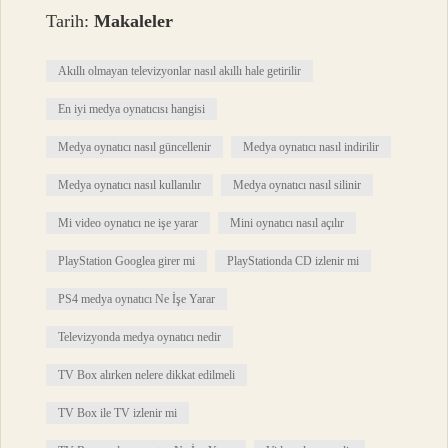
Tarih:
Makaleler
Akıllı olmayan televizyonlar nasıl akıllı hale getirilir
En iyi medya oynatıcısı hangisi
Medya oynatıcı nasıl güncellenir
Medya oynatıcı nasıl indirilir
Medya oynatıcı nasıl kullanılır
Medya oynatıcı nasıl silinir
Mi video oynatıcı ne işe yarar
Mini oynatıcı nasıl açılır
PlayStation Googlea girer mi
PlayStationda CD izlenir mi
PS4 medya oynatıcı Ne İşe Yarar
Televizyonda medya oynatıcı nedir
TV Box alırken nelere dikkat edilmeli
TV Box ile TV izlenir mi