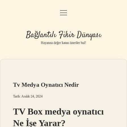
menüyü
Anasayfa
aç
Gizlilik Politikası
Bağlantılı Fikir Dünyası
Yasal Uyarı
Hayatına değer katan öneriler bul!
Hakkımızda
Tv Medya Oynatıcı Nedir
Tarih: Aralık 24, 2024
TV Box medya oynatıcı
Ne İşe Yarar?