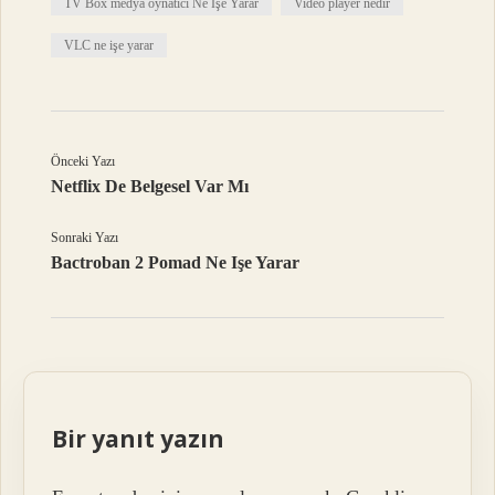
TV Box medya oynatıcı Ne İşe Yarar
Video player nedir
VLC ne işe yarar
Önceki Yazı
Netflix De Belgesel Var Mı
Sonraki Yazı
Bactroban 2 Pomad Ne Işe Yarar
Bir yanıt yazın