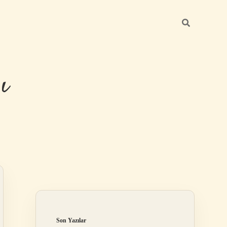
ı
Sidebar
betexper gü
Son Yazılar