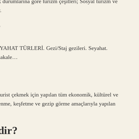
 durumlarına göre turizm çeşitleri; Sosyal turizm ve
.
?
 TÜRLERİ. Gezi/Staj gezileri. Seyahat.
 makale…
urist çekmek için yapılan tüm ekonomik, kültürel ve
ğlenme, keşfetme ve gezip görme amaçlarıyla yapılan
dir?