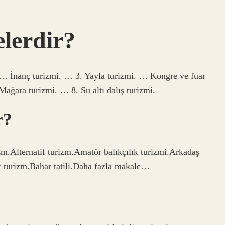
elerdir?
. … İnanç turizmi. … 3. Yayla turizmi. … Kongre ve fuar
ağara turizmi. … 8. Su altı dalış turizmi.
r?
rizm.Alternatif turizm.Amatör balıkçılık turizmi.Arkadaş
r turizm.Bahar tatili.Daha fazla makale…