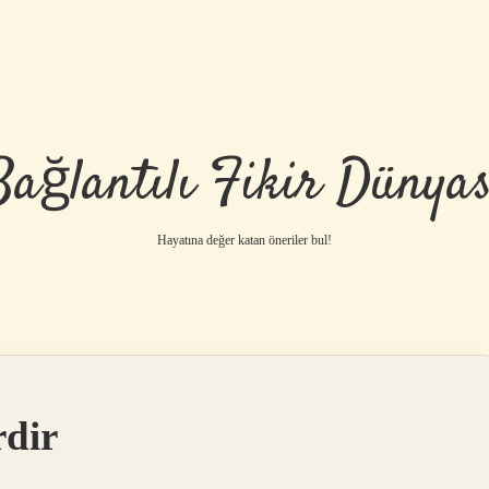
Bağlantılı Fikir Dünyas
Hayatına değer katan öneriler bul!
rdir