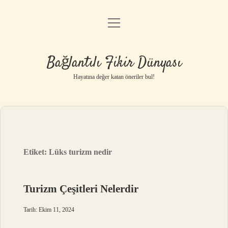
menüyü
Anasayfa
aç
Gizlilik Politikası
Bağlantılı Fikir Dünyası
Yasal Uyarı
Hayatına değer katan öneriler bul!
Hakkımızda
Etiket:
Lüks turizm nedir
Turizm Çeşitleri Nelerdir
Tarih: Ekim 11, 2024