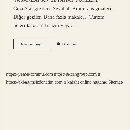
YASAKLANAN SEYAHAT TÜRLERİ.
Gezi/Staj gezileri. Seyahat. Konferans gezileri.
Diğer geziler. Daha fazla makale… Turizm
neleri kapsar? Turizm veya…
Turizm
Devamını okuyun
14 Yorum
Çeşitleri
Nelerdir
https://yemekforumu.com
https://akcangroup.com.tr
https://akbagimsizdenetim.com.tr
knight online
nttgame
Sitemap