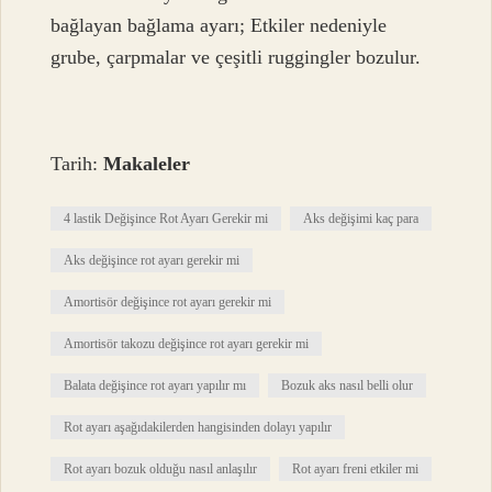
bağlayan bağlama ayarı; Etkiler nedeniyle
grube, çarpmalar ve çeşitli ruggingler bozulur.
Tarih:
Makaleler
4 lastik Değişince Rot Ayarı Gerekir mi
Aks değişimi kaç para
Aks değişince rot ayarı gerekir mi
Amortisör değişince rot ayarı gerekir mi
Amortisör takozu değişince rot ayarı gerekir mi
Balata değişince rot ayarı yapılır mı
Bozuk aks nasıl belli olur
Rot ayarı aşağıdakilerden hangisinden dolayı yapılır
Rot ayarı bozuk olduğu nasıl anlaşılır
Rot ayarı freni etkiler mi