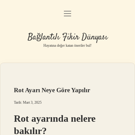
menüyü
Anasayfa
aç
Gizlilik Politikası
Bağlantılı Fikir Dünyası
Yasal Uyarı
Hayatına değer katan öneriler bul!
Hakkımızda
Rot Ayarı Neye Göre Yapılır
Tarih: Mart 3, 2025
Rot ayarında nelere
bakılır?