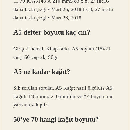
11.70 ICA5148 X 210 mm5.83 x 8, 27 Inc16
daha fazla çizgi • Mart 26, 20183 x 8, 27 inc16
daha fazla çizgi • Mart 26, 2018
A5 defter boyutu kaç cm?
Giriş 2 Damalı Kitap farkı, A5 boyutu (15×21
cm), 60 yaprak, 90gr.
A5 ne kadar kağıt?
Sık sorulan sorular. A5 Kağıt nasıl ölçülür? A5
kağıdı 148 mm x 210 mm’dir ve A4 boyutunun
yarısına sahiptir.
50’ye 70 hangi kağıt boyutu?