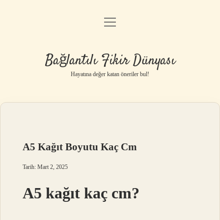
menüyü
Anasayfa
aç
Gizlilik Politikası
Bağlantılı Fikir Dünyası
Yasal Uyarı
Hayatına değer katan öneriler bul!
Hakkımızda
A5 Kağıt Boyutu Kaç Cm
Tarih: Mart 2, 2025
A5 kağıt kaç cm?