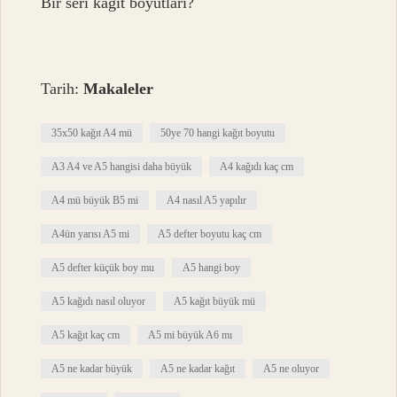
Bir seri kağıt boyutları?
Tarih:
Makaleler
35x50 kağıt A4 mü
50ye 70 hangi kağıt boyutu
A3 A4 ve A5 hangisi daha büyük
A4 kağıdı kaç cm
A4 mü büyük B5 mi
A4 nasıl A5 yapılır
A4ün yarısı A5 mi
A5 defter boyutu kaç cm
A5 defter küçük boy mu
A5 hangi boy
A5 kağıdı nasıl oluyor
A5 kağıt büyük mü
A5 kağıt kaç cm
A5 mi büyük A6 mı
A5 ne kadar büyük
A5 ne kadar kağıt
A5 ne oluyor