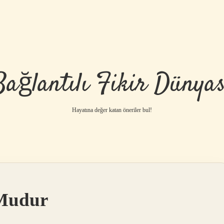
Bağlantılı Fikir Dünyas
Hayatına değer katan öneriler bul!
 Mudur