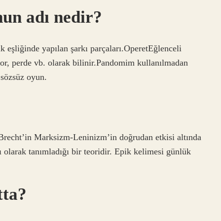
nun adı nedir?
 eşliğinde yapılan şarkı parçaları.OperetEğlenceli
kor, perde vb. olarak bilinir.Pandomim kullanılmadan
 sözsüz oyun.
olt Brecht’in Marksizm-Leninizm’in doğrudan etkisi altında
ıfı olarak tanımladığı bir teoridir. Epik kelimesi günlük
.
tta?