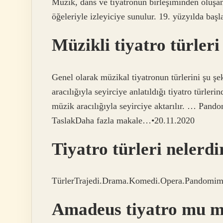
Müzik, dans ve tiyatronun birleşiminden oluşan 
öğeleriyle izleyiciye sunulur. 19. yüzyılda b
Müzikli tiyatro türleri
Genel olarak müzikal tiyatronun türlerini şu şe
aracılığıyla seyirciye anlatıldığı tiyatro türle
müzik aracılığıyla seyirciye aktarılır. … P
TaslakDaha fazla makale…•20.11.2020
Tiyatro türleri nelerdi
TürlerTrajedi.Drama.Komedi.Opera.Pandomim
Amadeus tiyatro mu m