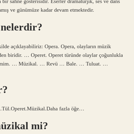
bir sahne gösterisidir. Eserler dramaturjik, ses ve dans
aşlamış ve günümüze kadar devam etmektedir.
 nelerdir?
kilde açıklayabiliriz: Opera. Opera, olayların müzik
rinden biridir. … Operet. Operet türünde olaylar çoğunlukla
andomim. … Müzikal. … Revü … Bale. … Tuluat. …
r?
.Tül.Operet.Müzikal.Daha fazla öğe…
üzikal mi?