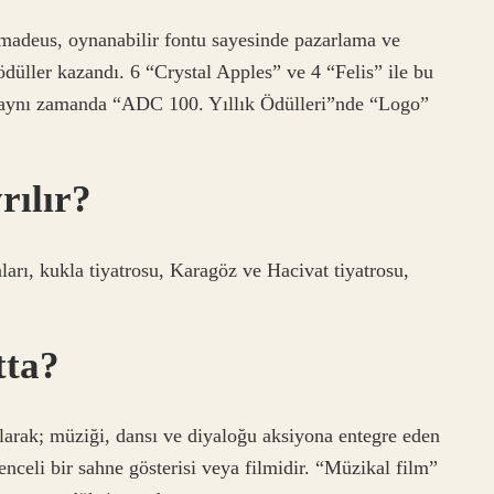
Amadeus, oynanabilir fontu sayesinde pazarlama ve
ödüller kazandı. 6 “Crystal Apples” ve 4 “Felis” ile bu
, aynı zamanda “ADC 100. Yıllık Ödülleri”nde “Logo”
rılır?
arı, kukla tiyatrosu, Karagöz ve Hacivat tiyatrosu,
tta?
larak; müziği, dansı ve diyaloğu aksiyona entegre eden
nceli bir sahne gösterisi veya filmidir. “Müzikal film”