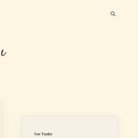
ı
Sidebar
betexper güncel
Son Yazılar