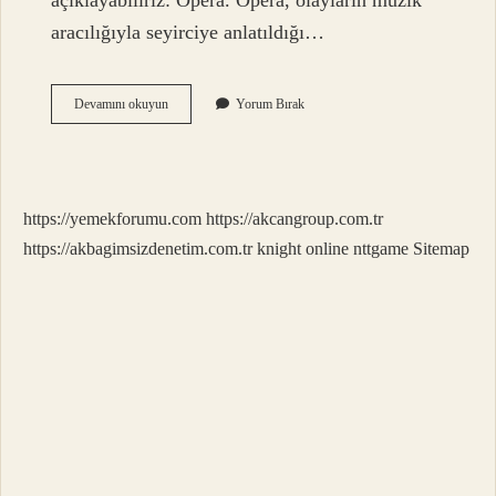
açıklayabiliriz: Opera. Opera, olayların müzik
aracılığıyla seyirciye anlatıldığı…
Müzikal
Devamını okuyun
Yorum Bırak
Bir
Tiyatro
Mudur
https://yemekforumu.com
https://akcangroup.com.tr
https://akbagimsizdenetim.com.tr
knight online
nttgame
Sitemap