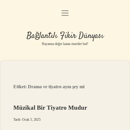
menüyü
Anasayfa
aç
Gizlilik Politikası
Bağlantılı Fikir Dünyası
Yasal Uyarı
Hayatına değer katan öneriler bul!
Hakkımızda
Etiket:
Drama ve tiyatro aynı şey mi
Müzikal Bir Tiyatro Mudur
Tarih: Ocak 5, 2025