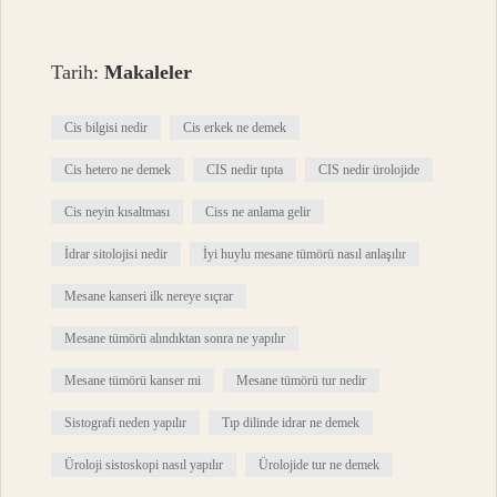
Tarih:
Makaleler
Cis bilgisi nedir
Cis erkek ne demek
Cis hetero ne demek
CIS nedir tıpta
CIS nedir ürolojide
Cis neyin kısaltması
Ciss ne anlama gelir
İdrar sitolojisi nedir
İyi huylu mesane tümörü nasıl anlaşılır
Mesane kanseri ilk nereye sıçrar
Mesane tümörü alındıktan sonra ne yapılır
Mesane tümörü kanser mi
Mesane tümörü tur nedir
Sistografi neden yapılır
Tıp dilinde idrar ne demek
Üroloji sistoskopi nasıl yapılır
Ürolojide tur ne demek