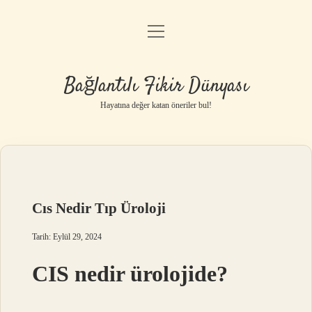
menüyü
Anasayfa
aç
Gizlilik Politikası
Bağlantılı Fikir Dünyası
Yasal Uyarı
Hayatına değer katan öneriler bul!
Hakkımızda
Cıs Nedir Tıp Üroloji
Tarih: Eylül 29, 2024
CIS nedir ürolojide?