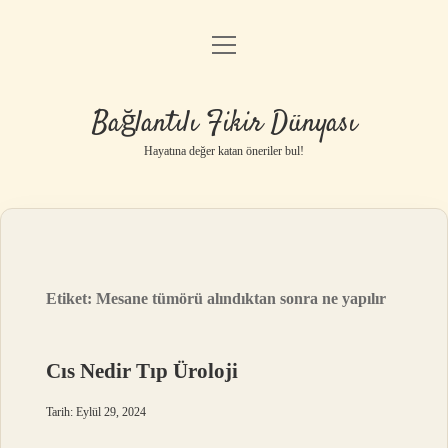
menüyü
Anasayfa
aç
Gizlilik Politikası
Bağlantılı Fikir Dünyası
Yasal Uyarı
Hayatına değer katan öneriler bul!
Hakkımızda
Etiket:
Mesane tümörü alındıktan sonra ne yapılır
Cıs Nedir Tıp Üroloji
Tarih: Eylül 29, 2024