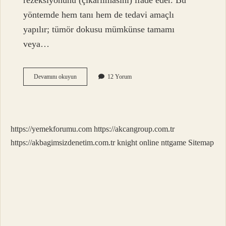
rezeksiyonunu (çıkarılmasını) ifade eder. Bu
yöntemde hem tanı hem de tedavi amaçlı
yapılır; tümör dokusu mümkünse tamamı
veya…
Cıs
Devamını okuyun
12 Yorum
Nedir
Tıp
Üroloji
https://yemekforumu.com
https://akcangroup.com.tr
https://akbagimsizdenetim.com.tr
knight online
nttgame
Sitemap