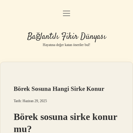
menüyü
Anasayfa
aç
Gizlilik Politikası
Bağlantılı Fikir Dünyası
Yasal Uyarı
Hayatına değer katan öneriler bul!
Hakkımızda
Börek Sosuna Hangi Sirke Konur
Tarih: Haziran 29, 2025
Börek sosuna sirke konur
mu?