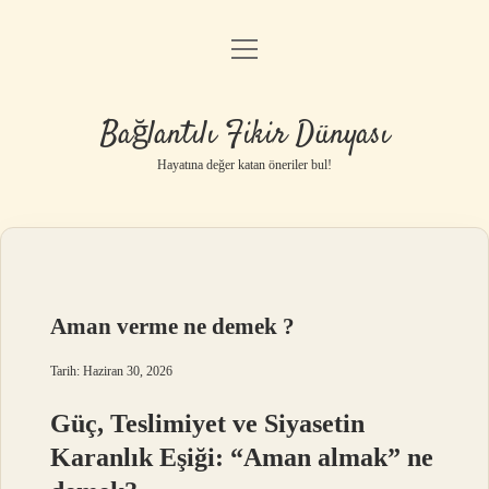
menüyü
Anasayfa
aç
Gizlilik Politikası
Bağlantılı Fikir Dünyası
Yasal Uyarı
Hayatına değer katan öneriler bul!
Hakkımızda
Aman verme ne demek ?
Tarih: Haziran 30, 2026
Güç, Teslimiyet ve Siyasetin
Karanlık Eşiği: “Aman almak” ne