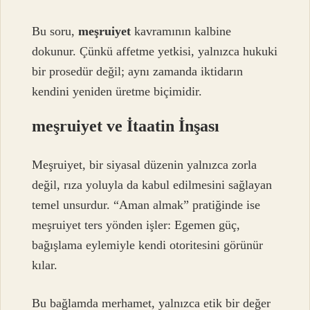
Bu soru,
meşruiyet
kavramının kalbine
dokunur. Çünkü affetme yetkisi, yalnızca hukuki
bir prosedür değil; aynı zamanda iktidarın
kendini yeniden üretme biçimidir.
meşruiyet
ve İtaatin İnşası
Meşruiyet, bir siyasal düzenin yalnızca zorla
değil, rıza yoluyla da kabul edilmesini sağlayan
temel unsurdur. “Aman almak” pratiğinde ise
meşruiyet ters yönden işler: Egemen güç,
bağışlama eylemiyle kendi otoritesini görünür
kılar.
Bu bağlamda merhamet, yalnızca etik bir değer