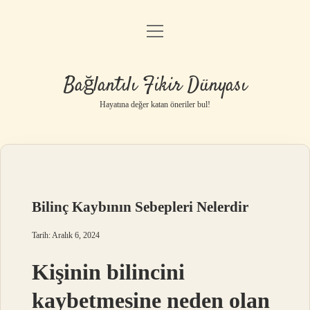
menüyü
Anasayfa
aç
Gizlilik Politikası
Bağlantılı Fikir Dünyası
Yasal Uyarı
Hayatına değer katan öneriler bul!
Hakkımızda
Bilinç Kaybının Sebepleri Nelerdir
Tarih: Aralık 6, 2024
Kişinin bilincini
kaybetmesine neden olan