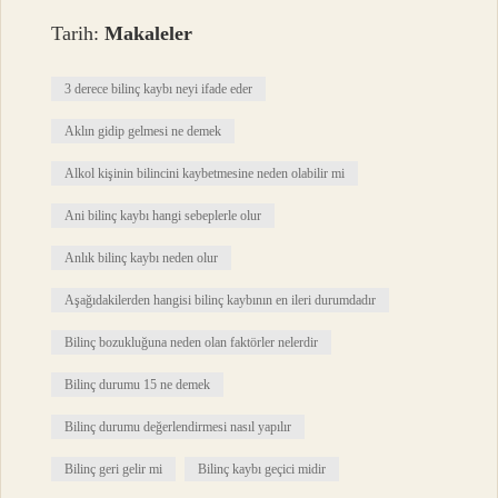
Tarih:
Makaleler
3 derece bilinç kaybı neyi ifade eder
Aklın gidip gelmesi ne demek
Alkol kişinin bilincini kaybetmesine neden olabilir mi
Ani bilinç kaybı hangi sebeplerle olur
Anlık bilinç kaybı neden olur
Aşağıdakilerden hangisi bilinç kaybının en ileri durumdadır
Bilinç bozukluğuna neden olan faktörler nelerdir
Bilinç durumu 15 ne demek
Bilinç durumu değerlendirmesi nasıl yapılır
Bilinç geri gelir mi
Bilinç kaybı geçici midir