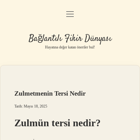
menüyü
Anasayfa
aç
Gizlilik Politikası
Bağlantılı Fikir Dünyası
Yasal Uyarı
Hayatına değer katan öneriler bul!
Hakkımızda
Zulmetmenin Tersi Nedir
Tarih: Mayıs 18, 2025
Zulmün tersi nedir?