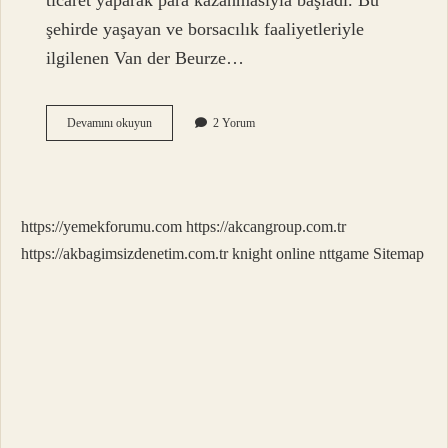
ticaret yaparak para kazanmasıyla başladı. Bu
şehirde yaşayan ve borsacılık faaliyetleriyle
ilgilenen Van der Beurze…
Dünyanın
Devamını okuyun
2 Yorum
Ilk
Borsa
Binası
Nerededir
https://yemekforumu.com
https://akcangroup.com.tr
https://akbagimsizdenetim.com.tr
knight online
nttgame
Sitemap