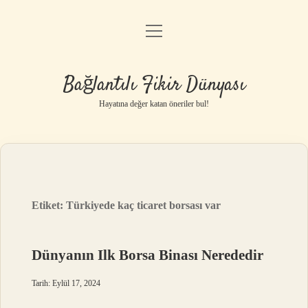
menüyü
Anasayfa
aç
Gizlilik Politikası
Bağlantılı Fikir Dünyası
Yasal Uyarı
Hayatına değer katan öneriler bul!
Hakkımızda
Etiket:
Türkiyede kaç ticaret borsası var
Dünyanın Ilk Borsa Binası Nerededir
Tarih: Eylül 17, 2024