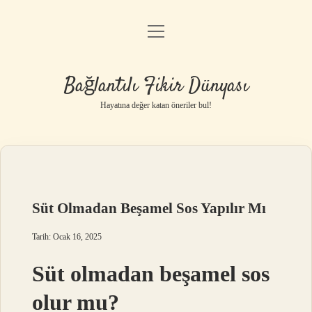
menüyü
Anasayfa
aç
Gizlilik Politikası
Bağlantılı Fikir Dünyası
Yasal Uyarı
Hayatına değer katan öneriler bul!
Hakkımızda
Süt Olmadan Beşamel Sos Yapılır Mı
Tarih: Ocak 16, 2025
Süt olmadan beşamel sos
olur mu?