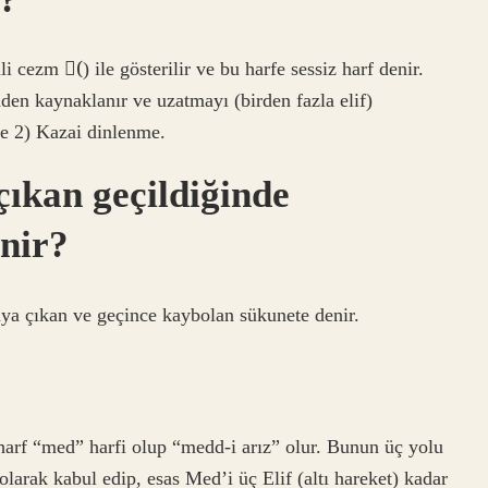
i cezm (ْ) ile gösterilir ve bu harfe sessiz harf denir.
den kaynaklanır ve uzatmayı (birden fazla elif)
nme 2) Kazai dinlenme.
ıkan geçildiğinde
nir?
aya çıkan ve geçince kaybolan sükunete denir.
 harf “med” harfi olup “medd-i arız” olur. Bunun üç yolu
larak kabul edip, esas Med’i üç Elif (altı hareket) kadar