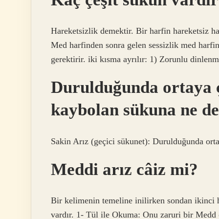
Hareketsizlik demektir. Bir harfin hareketsiz hal
Med harfinden sonra gelen sessizlik med harfin
gerektirir. iki kısma ayrılır: 1) Zorunlu dinle
Durulduğunda ortaya ç
kaybolan sükuna ne de
Sakin Arız (geçici sükunet): Durulduğunda ort
Meddi arız câiz mi?
Bir kelimenin temeline inilirken sondan ikinci
vardır. 1- Tül ile Okuma: Onu zaruri bir Medd o