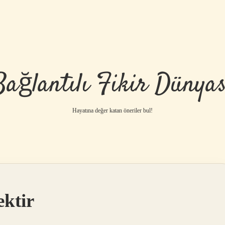
Bağlantılı Fikir Dünyas
Hayatına değer katan öneriler bul!
ktir