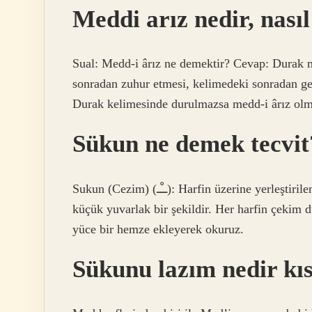
Meddi arız nedir, nasıl
Sual: Medd-i ârız ne demektir? Cevap: Durak m
sonradan zuhur etmesi, kelimedeki sonradan g
Durak kelimesinde durulmazsa medd-i ârız olma
Sükun ne demek tecvit
Sukun (Cezim) (ــْـ): Harfin üzerine yerleştirilen ve harfin kolayca ve yönsüz okunmasını sağlayan
küçük yuvarlak bir şekildir. Her harfin çekim 
yüce bir hemze ekleyerek okuruz.
Sükunu lazım nedir kı