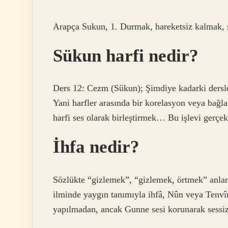
Arapça Sukun, 1. Durmak, hareketsiz kalmak, se
Sükun harfi nedir?
Ders 12: Cezm (Sükun); Şimdiye kadarki dersle
Yani harfler arasında bir korelasyon veya bağla
harfi ses olarak birleştirmek… Bu işlevi gerçe
İhfa nedir?
Sözlükte “gizlemek”, “gizlemek, örtmek” anlam
ilminde yaygın tanımıyla ihfâ, Nûn veya Tenvîn
yapılmadan, ancak Gunne sesi korunarak sessi