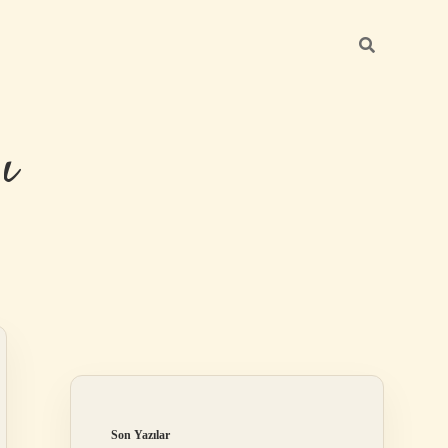
ı
Sidebar
betexper güncel 
Son Yazılar