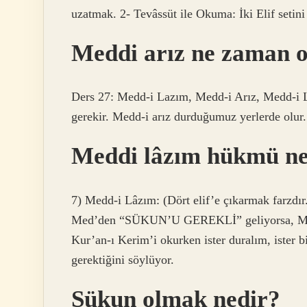
uzatmak. 2- Tevâssüt ile Okuma: İki Elif setini
Meddi arız ne zaman o
Ders 27: Medd-i Lazım, Medd-i Arız, Medd-i L
gerekir. Medd-i arız durduğumuz yerlerde olur.
Meddi lâzım hükmü ne
7) Medd-i Lâzım: (Dört elif’e çıkarmak farzdı
Med’den “SÜKUN’U GEREKLİ” geliyorsa, Me
Kur’an-ı Kerim’i okurken ister duralım, ister 
gerektiğini söylüyor.
Sükun olmak nedir?