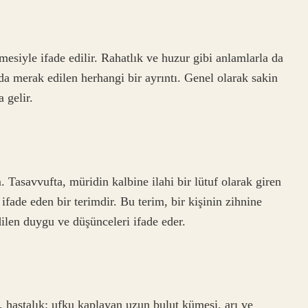
imesiyle ifade edilir. Rahatlık ve huzur gibi anlamlarla da
nda merak edilen herhangi bir ayrıntı. Genel olarak sakin
 gelir.
m. Tasavvufta, müridin kalbine ilahi bir lütuf olarak giren
fade eden bir terimdir. Bu terim, bir kişinin zihnine
ilen duygu ve düşünceleri ifade eder.
, hastalık; ufku kaplayan uzun bulut kümesi, arı ve