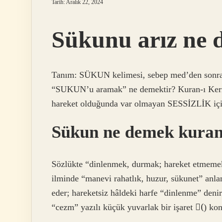
Tarih: Aralık 22, 2024
Sükunu arız ne 
Tanım: SÜKUN kelimesi, sebep med’den sonra 
“SUKUN’u aramak” ne demektir? Kuran-ı Kerim
hareket olduğunda var olmayan SESSİZLİK içi
Sükun ne demek kura
Sözlükte “dinlenmek, durmak; hareket etmemek
ilminde “manevi rahatlık, huzur, sükunet” anlam
eder; hareketsiz hâldeki harfe “dinlenme” denir
“cezm” yazılı küçük yuvarlak bir işaret (ْ) kon