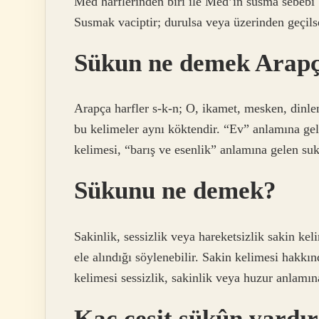
Med harflerinden biri ile Med’in susma sebebi
Susmak vaciptir; durulsa veya üzerinden geçil
Sükun ne demek Arap
Arapça harfler s-k-n; O, ikamet, mesken, dinlen
bu kelimeler aynı köktendir. “Ev” anlamına ge
kelimesi, “barış ve esenlik” anlamına gelen suk
Sükunu ne demek?
Sakinlik, sessizlik veya hareketsizlik sakin kel
ele alındığı söylenebilir. Sakin kelimesi hakkı
kelimesi sessizlik, sakinlik veya huzur anlamına
Kaç çeşit sükûn vardı