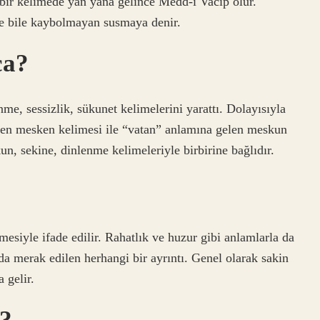
 bir kelimede yan yana gelince Medd-i Vacip olur.
se bile kaybolmayan susmaya denir.
ça?
me, sessizlik, sükunet kelimelerini yarattı. Dolayısıyla
len mesken kelimesi ile “vatan” anlamına gelen meskun
un, sekine, dinlenme kelimeleriyle birbirine bağlıdır.
imesiyle ifade edilir. Rahatlık ve huzur gibi anlamlarla da
nda merak edilen herhangi bir ayrıntı. Genel olarak sakin
 gelir.
r?