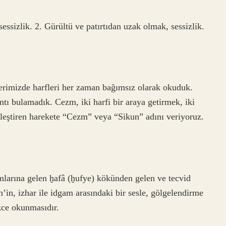
ssizlik. 2. Gürültü ve patırtıdan uzak olmak, sessizlik.
rimizde harfleri her zaman bağımsız olarak okuduk.
ntı bulamadık. Cezm, iki harfi bir araya getirmek, iki
kleştiren harekete “Cezm” veya “Sikun” adını veriyoruz.
larına gelen ḫafâ (ḫufye) kökünden gelen ve tecvid
’in, izhar ile idgam arasındaki bir sesle, gölgelendirme
zce okunmasıdır.