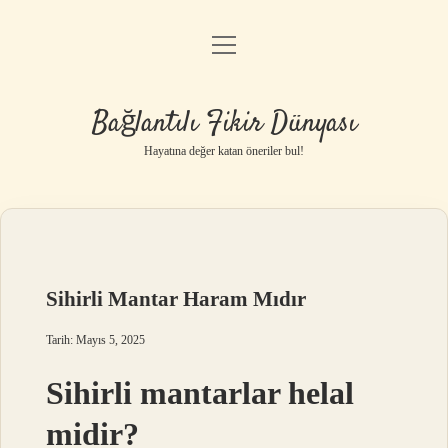
menüyü
Anasayfa
aç
Gizlilik Politikası
Bağlantılı Fikir Dünyası
Yasal Uyarı
Hayatına değer katan öneriler bul!
Hakkımızda
Sihirli Mantar Haram Mıdır
Tarih: Mayıs 5, 2025
Sihirli mantarlar helal
midir?