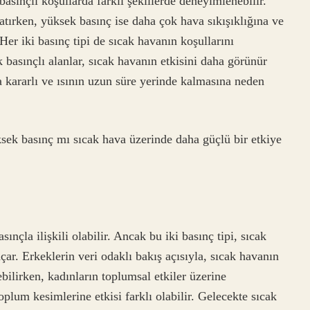
sınçlı koşullarda farklı şekillerde deneyimlenebilir.
atırken, yüksek basınç ise daha çok hava sıkışıklığına ve
Her iki basınç tipi de sıcak havanın koşullarını
çak basınçlı alanlar, sıcak havanın etkisini daha görünür
ha kararlı ve ısının uzun süre yerinde kalmasına neden
sek basınç mı sıcak hava üzerinde daha güçlü bir etkiye
çla ilişkili olabilir. Ancak bu iki basınç tipi, sıcak
ar. Erkeklerin veri odaklı bakış açısıyla, sıcak havanın
ebilirken, kadınların toplumsal etkiler üzerine
oplum kesimlerine etkisi farklı olabilir. Gelecekte sıcak