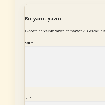
Bir yanıt yazın
E-posta adresiniz yayınlanmayacak.
Gerekli al
Yorum
İsim*