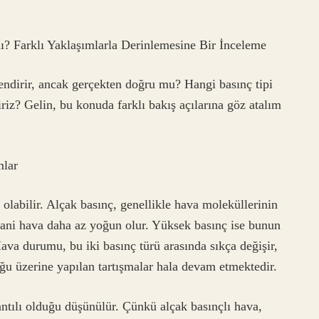
? Farklı Yaklaşımlarla Derinlemesine Bir İnceleme
lendirir, ancak gerçekten doğru mu? Hangi basınç tipi
iriz? Gelin, bu konuda farklı bakış açılarına göz atalım
mlar
 olabilir. Alçak basınç, genellikle hava moleküllerinin
yani hava daha az yoğun olur. Yüksek basınç ise bunun
Hava durumu, bu iki basınç türü arasında sıkça değişir,
uğu üzerine yapılan tartışmalar hala devam etmektedir.
ntılı olduğu düşünülür. Çünkü alçak basınçlı hava,