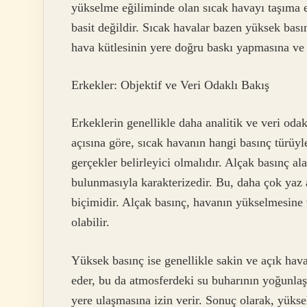
yükselme eğiliminde olan sıcak havayı taşıma 
basit değildir. Sıcak havalar bazen yüksek bas
hava kütlesinin yere doğru baskı yapmasına ve b
Erkekler: Objektif ve Veri Odaklı Bakış
Erkeklerin genellikle daha analitik ve veri odak
açısına göre, sıcak havanın hangi basınç türüyle 
gerçekler belirleyici olmalıdır. Alçak basınç al
bulunmasıyla karakterizedir. Bu, daha çok yaz
biçimidir. Alçak basınç, havanın yükselmesine 
olabilir.
Yüksek basınç ise genellikle sakin ve açık hava 
eder, bu da atmosferdeki su buharının yoğunlaş
yere ulaşmasına izin verir. Sonuç olarak, yükse