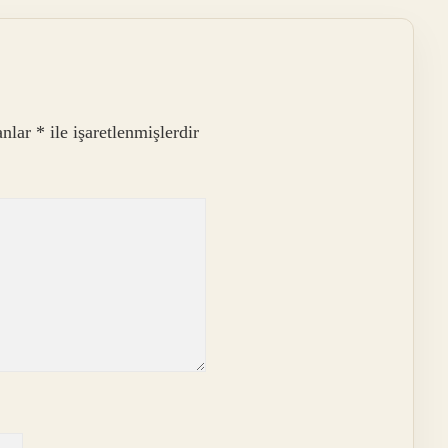
anlar
*
ile işaretlenmişlerdir