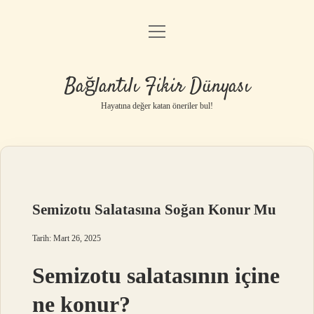
menüyü
Anasayfa
aç
Gizlilik Politikası
Bağlantılı Fikir Dünyası
Yasal Uyarı
Hayatına değer katan öneriler bul!
Hakkımızda
Semizotu Salatasına Soğan Konur Mu
Tarih: Mart 26, 2025
Semizotu salatasının içine
ne konur?