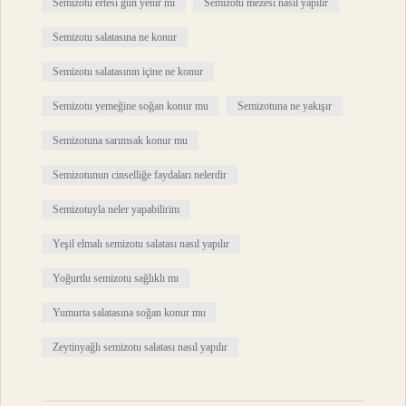
Semizotu ertesi gün yenir mi
Semizotu mezesi nasıl yapılır
Semizotu salatasına ne konur
Semizotu salatasının içine ne konur
Semizotu yemeğine soğan konur mu
Semizotuna ne yakışır
Semizotuna sarımsak konur mu
Semizotunun cinselliğe faydaları nelerdir
Semizotuyla neler yapabilirim
Yeşil elmalı semizotu salatası nasıl yapılır
Yoğurtlu semizotu sağlıklı mı
Yumurta salatasına soğan konur mu
Zeytinyağlı semizotu salatası nasıl yapılır