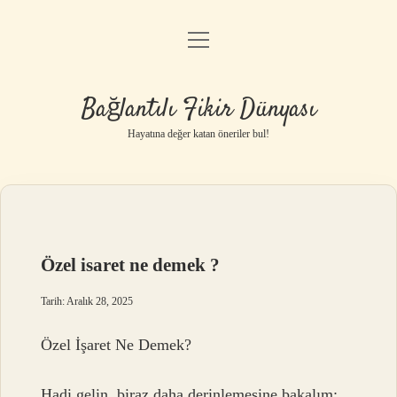
menüyü
Anasayfa
aç
Gizlilik Politikası
Bağlantılı Fikir Dünyası
Yasal Uyarı
Hayatına değer katan öneriler bul!
Hakkımızda
Özel isaret ne demek ?
Tarih: Aralık 28, 2025
Özel İşaret Ne Demek?
Hadi gelin, biraz daha derinlemesine bakalım: