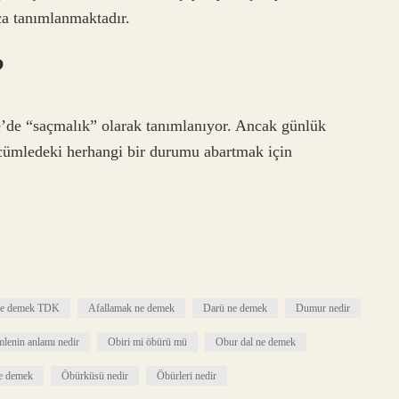
ça tanımlanmaktadır.
?
e’de “saçmalık” olarak tanımlanıyor. Ancak günlük
r cümledeki herhangi bir durumu abartmak için
ne demek TDK
Afallamak ne demek
Darü ne demek
Dumur nedir
mlenin anlamı nedir
Obiri mi öbürü mü
Obur dal ne demek
e demek
Öbürküsü nedir
Öbürleri nedir