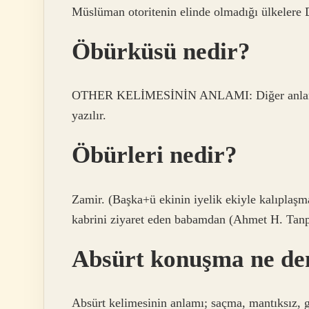
Müslüman otoritenin elinde olmadığı ülkelere D
Öbürküsü nedir?
OTHER KELİMESİNİN ANLAMI: Diğer anlamına g
yazılır.
Öbürleri nedir?
Zamir. (Başka+ü ekinin iyelik ekiyle kalıplaşma
kabrini ziyaret eden babamdan (Ahmet H. Tan
Absürt konuşma ne d
Absürt kelimesinin anlamı; saçma, mantıksız, g