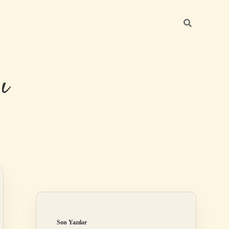
ı
Sidebar
betexper günc
Son Yazılar