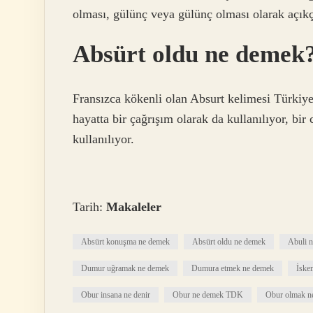
olması, gülünç veya gülünç olması olarak açık
Absürt oldu ne demek
Fransızca kökenli olan Absurt kelimesi Türkiy
hayatta bir çağrışım olarak da kullanılıyor, bi
kullanılıyor.
Tarih:
Makaleler
Absürt konuşma ne demek
Absürt oldu ne demek
Abuli 
Dumur uğramak ne demek
Dumura etmek ne demek
İske
Obur insana ne denir
Obur ne demek TDK
Obur olmak n