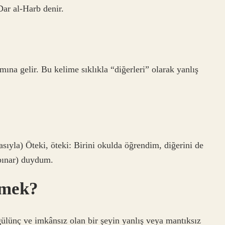
ar al-Harb denir.
elir. Bu kelime sıklıkla “diğerleri” olarak yanlış
sıyla) Öteki, öteki: Birini okulda öğrendim, diğerini de
pınar) duydum.
emek?
ülünç ve imkânsız olan bir şeyin yanlış veya mantıksız