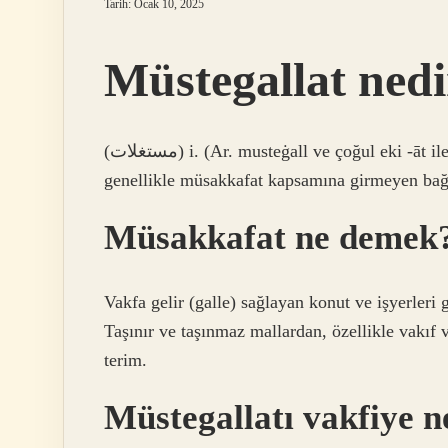
Tarih: Ocak 10, 2025
Müstegallat nedi
(ﻣﺴﺘﻐﻼﺕ) i. (Ar. musteġall ve çoğul eki -āt ile musteġallāt) hayır kurumlarına gelir sağlayan ve
genellikle müsakkafat kapsamına girmeyen bağlar
Müsakkafat ne demek
Vakfa gelir (galle) sağlayan konut ve işyerleri g
Taşınır ve taşınmaz mallardan, özellikle vakıf v
terim.
Müstegallatı vakfiye 