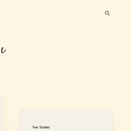
ı
Sidebar
betexper günc
Son Yazılar