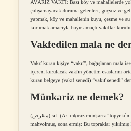
AVÂRİZ VAKFI: Bazı köy ve mahallelerde yoks
çalışamayacak duruma gelenleri, güçsüz ve gel
yapmak, köy ve mahallenin kuyu, çeşme ve su 
korumak amacıyla hayır amaçlı vakıflar kurulu
Vakfedilen mala ne de
Vakıf kuran kişiye “vakıf”, bağışlanan mala is
içeren, kurulacak vakfın yönetim esaslarını or
kuran belgeye (vakıf senedi) “vakıf senedi” den
Münkariz ne demek?
(ﻣﻨﻘﺮﺽ) sıf. (Ar. inḳirāż munḳariż “topyekûn ölüm, yok oluş” kelimesinden) Adı kaybolmuş, yıkılmış,
mahvolmuş, sona ermiş: Bu topraklar yıkılmış 