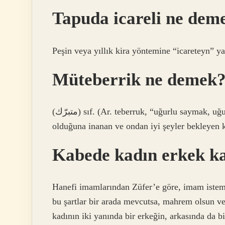
Tapuda icareli ne dem
Peşin veya yıllık kira yöntemine “icareteyn” yan
Müteberrik ne demek
(ﻣﺘﺒﺮّﻙ) sıf. (Ar. teberruk, “uğurlu saymak, uğurlu olmak” demektir.) Bir şeyin hayırlı ve bereketli
olduğuna inanan ve ondan iyi şeyler bekleyen 
Kabede kadın erkek ka
Hanefi imamlarından Züfer’e göre, imam isteme
bu şartlar bir arada mevcutsa, mahrem olsun ve
kadının iki yanında bir erkeğin, arkasında da b