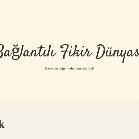
Bağlantılı Fikir Dünyas
Hayatına değer katan öneriler bul!
k