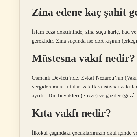
Zina edene kaç şahit g
İslam ceza doktrininde, zina suçu hariç, had ve k
gereklidir. Zina suçunda ise dört kişinin (erkeği
Müstesna vakıf nedir?
Osmanlı Devleti’nde, Evkaf Nezareti’nin (Vakı
vergiden muaf tutulan vakıflara istisnai vakıfla
ayrılır: Din büyükleri (e’ızze) ve gaziler (guzât
Kıta vakfı nedir?
İlkokul çağındaki çocuklarımızın okul içinde ve