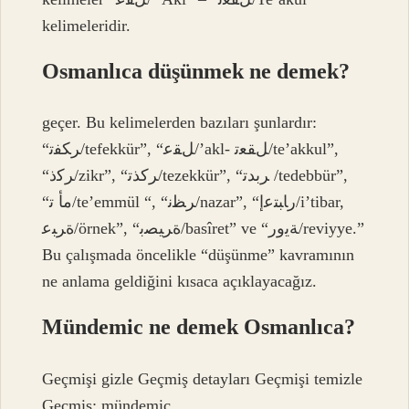
kelimeleridir.
Osmanlıca düşünmek ne demek?
geçer. Bu kelimelerden bazıları şunlardır:
“ﺮﻜﻔﺗ/tefekkür”, “ﻞﻘﻋ/’akl- ﻞﻘﻌﺗ/te’akkul”,
“ﺮﻛذ/zikr”, “ﺮﻛﺬﺗ/tezekkür”, “ﺮﺑﺪﺗ /tedebbür”,
“ﻣﺄ ﺗ/te’emmül “, “ﺮﻈﻧ/nazar”, “رﺎﺒﺘﻋإ/i’tibar,
ةﺮﺒﻋ/örnek”, “ةﺮﯿﺼﺑ/basîret” ve “ﺔﯾور/reviyye.”
Bu çalışmada öncelikle “düşünme” kavramının
ne anlama geldiğini kısaca açıklayacağız.
Mündemic ne demek Osmanlıca?
Geçmişi gizle Geçmiş detayları Geçmişi temizle
Geçmiş: mündemiç