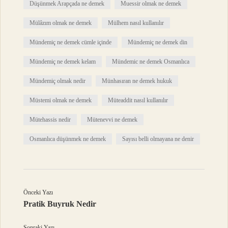
Düşünmek Arapçada ne demek
Muessir olmak ne demek
Mülâzım olmak ne demek
Mülhem nasıl kullanılır
Mündemiç ne demek cümle içinde
Mündemiç ne demek din
Mündemiç ne demek kelam
Mündemic ne demek Osmanlıca
Mündemiç olmak nedir
Münhasıran ne demek hukuk
Müstemi olmak ne demek
Müteaddit nasıl kullanılır
Mütehassis nedir
Mütenevvi ne demek
Osmanlıca düşünmek ne demek
Sayısı belli olmayana ne denir
Önceki Yazı
Pratik Buyruk Nedir
Sonraki Yazı