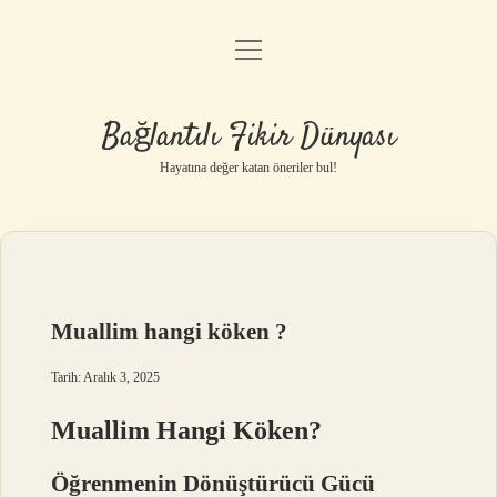
menüyü
Anasayfa
aç
Gizlilik Politikası
Bağlantılı Fikir Dünyası
Yasal Uyarı
Hayatına değer katan öneriler bul!
Hakkımızda
Muallim hangi köken ?
Tarih: Aralık 3, 2025
Muallim Hangi Köken?
Öğrenmenin Dönüştürücü Gücü