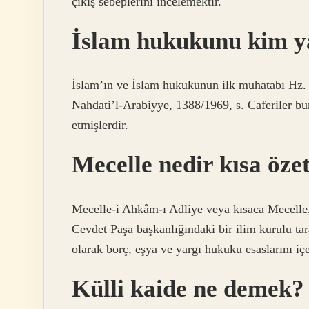
çıkış sebeplerini incelemektir.
İslam hukukunu kim y
İslam’ın ve İslam hukukunun ilk muhatabı Hz. 
Nahdati’l-Arabiyye, 1388/1969, s. Caferiler bun
etmişlerdir.
Mecelle nedir kısa öze
Mecelle-i Ahkâm-ı Adliye veya kısaca Mecell
Cevdet Paşa başkanlığındaki bir ilim kurulu ta
olarak borç, eşya ve yargı hukuku esaslarını i
Külli kaide ne demek?