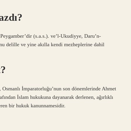
azdı?
Peygamber’dir (s.a.s.). ve’l-Ukudiyye, Daru’n-
u delille ve yine akılla kendi mezheplerine dahil
t?
e, Osmanlı İmparatorluğu’nun son dönemlerinde Ahmet
rafından İslam hukukuna dayanarak derlenen, ağırlıklı
çeren bir hukuk kanunnamesidir.