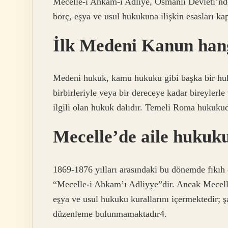
Mecelle-i Ahkâm-ı Adliye, Osmanlı Devleti’nde 
borç, eşya ve usul hukukuna ilişkin esasları ka
İlk Medeni Kanun hang
Medeni hukuk, kamu hukuku gibi başka bir huk
birbirleriyle veya bir dereceye kadar bireylerle
ilgili olan hukuk dalıdır. Temeli Roma hukukudu
Mecelle’de aile hukuk
1869-1876 yılları arasındaki bu dönemde fıkıh e
“Mecelle-i Ahkam’ı Adliyye”dir. Ancak Mecelle
eşya ve usul hukuku kurallarını içermektedir; ş
düzenleme bulunmamaktadır4.