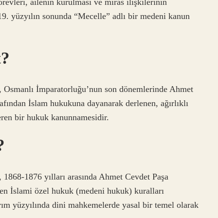
evleri, ailenin kurulması ve miras ilişkilerinin
19. yüzyılın sonunda “Mecelle” adlı bir medeni kanun
t?
e, Osmanlı İmparatorluğu’nun son dönemlerinde Ahmet
rafından İslam hukukuna dayanarak derlenen, ağırlıklı
çeren bir hukuk kanunnamesidir.
?
, 1868-1876 yılları arasında Ahmet Cevdet Paşa
nen İslami özel hukuk (medeni hukuk) kuralları
ım yüzyılında dini mahkemelerde yasal bir temel olarak