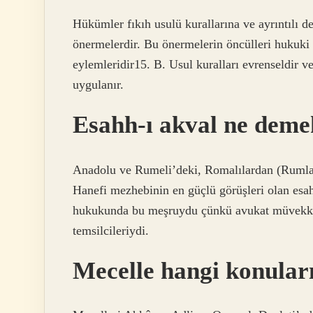
Hükümler fıkıh usulü kurallarına ve ayrıntılı de
önermelerdir. Bu önermelerin öncülleri hukuki
eylemleridir15. B. Usul kuralları evrenseldir v
uygulanır.
Esahh-ı akval ne dem
Anadolu ve Rumeli’deki, Romalılardan (Rumlard
Hanefi mezhebinin en güçlü görüşleri olan esah
hukukunda bu meşruydu çünkü avukat müvekkilin
temsilcileriydi.
Mecelle hangi konular