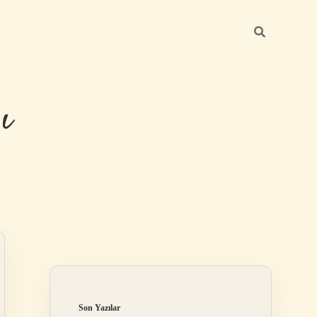
ı
Sidebar
betexper güncel 
Son Yazılar