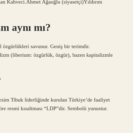
dnan Kahveci.Ahmet Ağaoğlu (siyasetçi)Yıldırım
zm aynı mı?
 özgürlükleri savunur. Geniş bir terimdir.
lizm (liberium: özgürlük, özgür), bazen kapitalizmle
?
im Tibuk liderliğinde kurulan Türkiye’de faaliyet
 göre resmi kısaltması “LDP”dir. Sembolü yunustur.