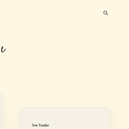
ı
Sidebar
betexper günc
Son Yazılar