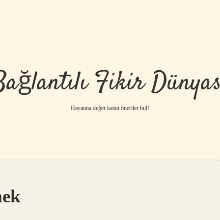
Bağlantılı Fikir Dünyas
Hayatına değer katan öneriler bul!
mek