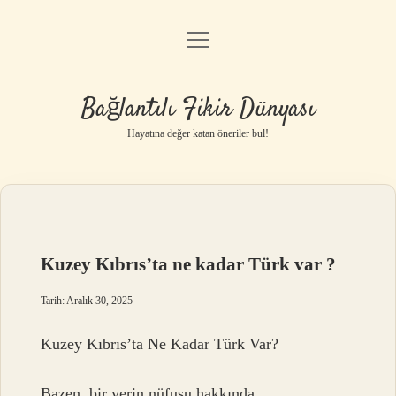
menüyü
Anasayfa
aç
Gizlilik Politikası
Bağlantılı Fikir Dünyası
Yasal Uyarı
Hayatına değer katan öneriler bul!
Hakkımızda
Kuzey Kıbrıs’ta ne kadar Türk var ?
Tarih: Aralık 30, 2025
Kuzey Kıbrıs’ta Ne Kadar Türk Var?
Bazen, bir yerin nüfusu hakkında