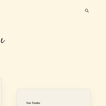
ı
Sidebar
betexper günc
Son Yazılar