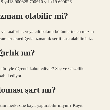
 9 yıl18.900₺25.700₺10 yıl +19.600₺26.
zmanı olabilir mi?
 ve kuaförlük veya cilt bakımı bölümlerinden mezun
ları aracılığıyla uzmanlık sertifikası alabilirsiniz.
ğırlık mı?
türüyle öğrenci kabul ediyor? Saç ve Güzellik
abul ediyor.
ploması şart mı?
tim merkezine kayıt yaptırabilir miyim? Kayıt