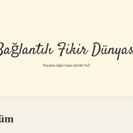
Bağlantılı Fikir Dünyas
Hayatına değer katan öneriler bul!
lüm