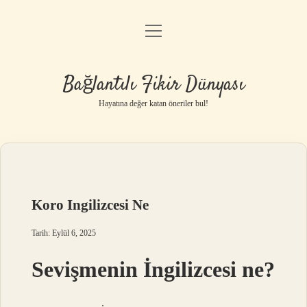
menüyü
Anasayfa
aç
Gizlilik Politikası
Bağlantılı Fikir Dünyası
Yasal Uyarı
Hayatına değer katan öneriler bul!
Hakkımızda
Koro Ingilizcesi Ne
Tarih: Eylül 6, 2025
Sevişmenin İngilizcesi ne?