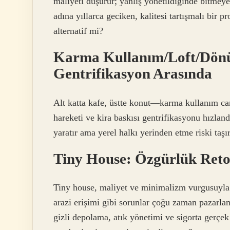
maliyeti düşürür; yanlış yönetildiğinde bitmey
adına yıllarca geciken, kalitesi tartışmalı bir
alternatif mi?
Karma Kullanım/Loft/Dönüş
Gentrifikasyon Arasında
Alt katta kafe, üstte konut—karma kullanım can
hareketi ve kira baskısı gentrifikasyonu hızland
yaratır ama yerel halkı yerinden etme riski taşı
Tiny House: Özgürlük Reto
Tiny house, maliyet ve minimalizm vurgusuyla po
arazi erişimi gibi sorunlar çoğu zaman pazarl
gizli depolama, atık yönetimi ve sigorta gerçe