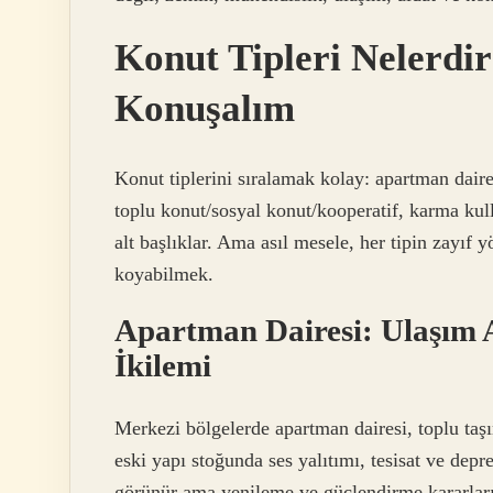
Konut Tipleri Nelerdir
Konuşalım
Konut tiplerini sıralamak kolay: apartman daires
toplu konut/sosyal konut/kooperatif, karma kul
alt başlıklar. Ama asıl mesele, her tipin zayıf 
koyabilmek.
Apartman Dairesi: Ulaşım A
İkilemi
Merkezi bölgelerde apartman dairesi, toplu taş
eski yapı stoğunda ses yalıtımı, tesisat ve depr
görünür ama yenileme ve güçlendirme kararları k