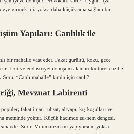
en şantiyeye dönüşür. Provokatif soru: “Uygun fiyat”
 projeye girmek mi; yoksa daha küçük ama sağlam bir
üm Yapıları: Canlılık ile
lı bir mahalle vaat eder. Fakat gürültü, koku, gece
ırır. Loft ve endüstriyel dönüşüm alanları kültürel cazibe
r. Soru: “Canlı mahalle” kimin için canlı?
riği, Mevzuat Labirenti
püler; fakat imar, ruhsat, altyapı, kış koşulları ve
ama metninde yoktur. Küçük hacimde ısı-nem dengesi,
k sınavdır. Soru: Minimalizm mi yapıyorsun, yoksa