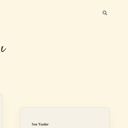
ı
Sidebar
betexper güncel
Son Yazılar