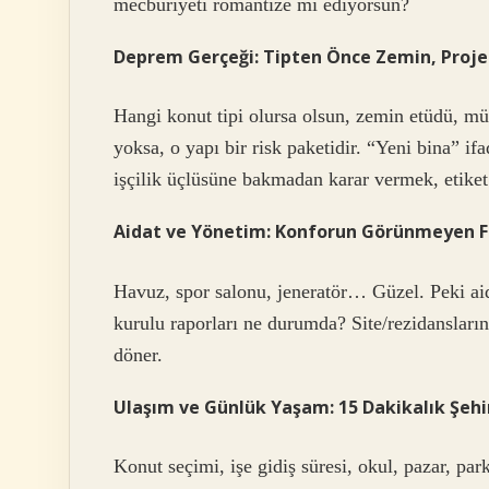
mecburiyeti romantize mi ediyorsun?
Deprem Gerçeği: Tipten Önce Zemin, Proj
Hangi konut tipi olursa olsun, zemin etüdü, mü
yoksa, o yapı bir risk paketidir. “Yeni bina” if
işçilik üçlüsüne bakmadan karar vermek, etiket 
Aidat ve Yönetim: Konforun Görünmeyen F
Havuz, spor salonu, jeneratör… Güzel. Peki aid
kurulu raporları ne durumda? Site/rezidansları
döner.
Ulaşım ve Günlük Yaşam: 15 Dakikalık Şehir
Konut seçimi, işe gidiş süresi, okul, pazar, park