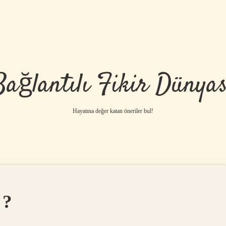
Bağlantılı Fikir Dünyas
Hayatına değer katan öneriler bul!
 ?