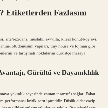
? Etiketlerden Fazlasını
i, site/rezidans, müstakil ev/villa, kırsal konut/köy evi,
lanım/loft/dönüşüm yapıları, tiny house ve lojman gibi
yönlerini ve tartışmalı noktalarını dürüstçe masaya
vantajı, Gürültü ve Dayanıklılık
ımaya yakınlık sayesinde zaman tasarrufu sağlar. Fakat
em performansı kritik soru işaretidir. Düşük aidat cazip
at malikleri anlaşmazlıklarına takılır. Provokatif soru: