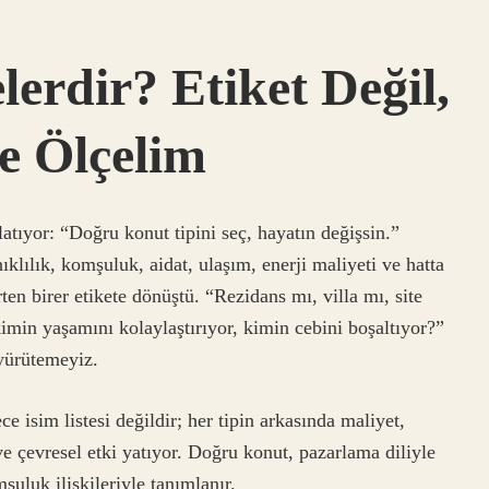
lerdir? Etiket Değil,
e Ölçelim
latıyor: “Doğru konut tipini seç, hayatın değişsin.”
klılık, komşuluk, aidat, ulaşım, enerji maliyeti ve hatta
ten birer etikete dönüştü. “Rezidans mı, villa mı, site
min yaşamını kolaylaştırıyor, kimin cebini boşaltıyor?”
 yürütemeyiz.
e isim listesi değildir; her tipin arkasında maliyet,
 ve çevresel etki yatıyor. Doğru konut, pazarlama diliyle
şuluk ilişkileriyle tanımlanır.