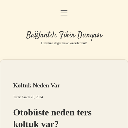
menüyü
Anasayfa
aç
Gizlilik Politikası
Bağlantılı Fikir Dünyası
Yasal Uyarı
Hayatına değer katan öneriler bul!
Hakkımızda
Koltuk Neden Var
Tarih: Aralık 28, 2024
Otobüste neden ters
koltuk var?