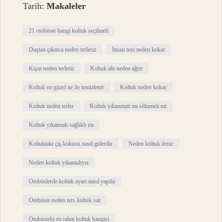
Tarih:
Makaleler
21 otobüste hangi koltuk seçilmeli
Duştan çıkınca neden terleriz
İnsan teni neden kokar
Kışın neden terleriz
Koltuk altı neden ağrır
Koltuk en güzel ne ile temizlenir
Koltuk neden kokar
Koltuk neden terler
Koltuk yıkanmalı mı silinmeli mi
Koltuk yıkatmak sağlıklı mı
Koltuktaki çiş kokusu nasıl giderilir
Neden koltuk denir
Neden koltuk yıkamalıyız
Otobüslerde koltuk ayarı nasıl yapılır
Otobüste neden ters koltuk var
Otobüsteki en rahat koltuk hangisi