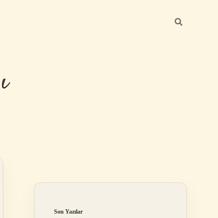
ı
Sidebar
betexper güncel 
Son Yazılar