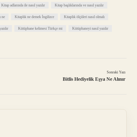
Kitap adlarında ile nasıl yazılır
Kitap başlıklarında ve nasıl yazılır
ı ne
Kitaplık ne demek İngilizce
Kitaplık ölçüleri nasıl olmalı
yazılır
Kütüphane kelimesi Türkçe mi
Kütüphaneyi nasıl yazılır
Sonraki Yazı
Bitlis Hediyelik Eşya Ne Alınır