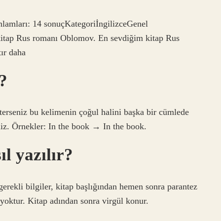
anlamları: 14 sonuçKategoriİngilizceGenel
kitap Rus romanı Oblomov. En sevdiğim kitap Rus
ır daha
r?
terseniz bu kelimenin çoğul halini başka bir cümlede
iz. Örnekler: In the book → In the book.
ıl yazılır?
bi gerekli bilgiler, kitap başlığından hemen sonra parantez
 yoktur. Kitap adından sonra virgül konur.