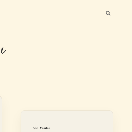
ı
Sidebar
betexper güncel giriş
Son Yazılar