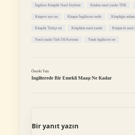
İngilizce Kitaplık Nasıl Söylenir
Kitabın nasıl yazılır TDK
Kitapevi ayrı mı
Kitapın İngilizcesi nedir
Kitaplığın anlam
Kitaplık Türkçe mi
Kitaplıkta nasıl yazılır
Kitapta ki nasıl 
Nasıl yazılır Türk Dil Kurumu
Yatak ingilizcesi ne
Önceki Yazı
Ingilterede Bir Emekli Maaşı Ne Kadar
Bir yanıt yazın