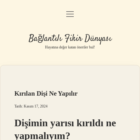
menüyü
Anasayfa
aç
Gizlilik Politikası
Bağlantılı Fikir Dünyası
Yasal Uyarı
Hayatına değer katan öneriler bul!
Hakkımızda
Kırılan Dişi Ne Yapılır
Tarih: Kasım 17, 2024
Dişimin yarısı kırıldı ne
yapmalıyım?