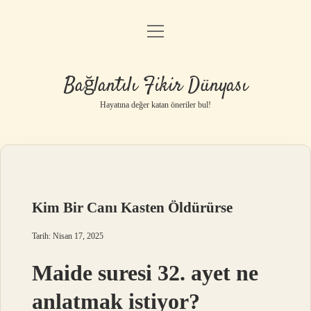
menüyü
Anasayfa
aç
Gizlilik Politikası
Bağlantılı Fikir Dünyası
Yasal Uyarı
Hayatına değer katan öneriler bul!
Hakkımızda
Kim Bir Canı Kasten Öldürürse
Tarih: Nisan 17, 2025
Maide suresi 32. ayet ne
anlatmak istiyor?