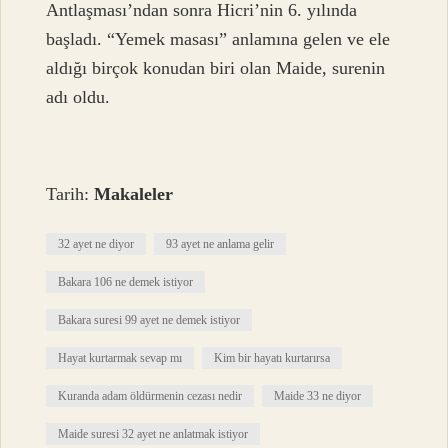
Antlaşması’ndan sonra Hicri’nin 6. yılında
başladı. “Yemek masası” anlamına gelen ve ele
aldığı birçok konudan biri olan Maide, surenin
adı oldu.
Tarih:
Makaleler
32 ayet ne diyor
93 ayet ne anlama gelir
Bakara 106 ne demek istiyor
Bakara suresi 99 ayet ne demek istiyor
Hayat kurtarmak sevap mı
Kim bir hayatı kurtarırsa
Kuranda adam öldürmenin cezası nedir
Maide 33 ne diyor
Maide suresi 32 ayet ne anlatmak istiyor