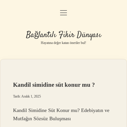
menüyü
Anasayfa
aç
Gizlilik Politikası
Bağlantılı Fikir Dünyası
Yasal Uyarı
Hayatına değer katan öneriler bul!
Hakkımızda
Kandil simidine süt konur mu ?
Tarih: Aralık 1, 2025
Kandil Simidine Süt Konur mu? Edebiyatın ve
Mutfağın Sözsüz Buluşması