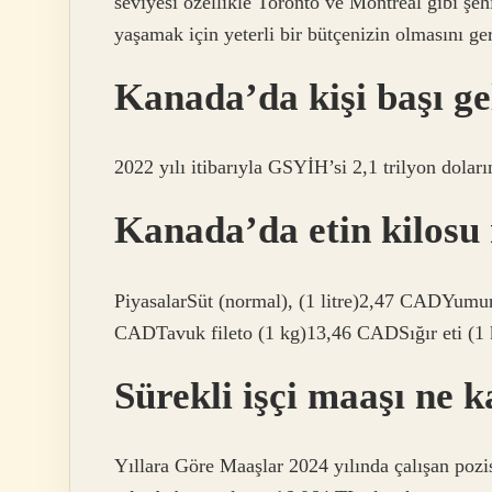
seviyesi özellikle Toronto ve Montreal gibi şeh
yaşamak için yeterli bir bütçenizin olmasını ger
Kanada’da kişi başı ge
2022 yılı itibarıyla GSYİH’si 2,1 trilyon dolar
Kanada’da etin kilosu
PiyasalarSüt (normal), (1 litre)2,47 CADYumu
CADTavuk fileto (1 kg)13,46 CADSığır eti (1 k
Sürekli işçi maaşı ne 
Yıllara Göre Maaşlar 2024 yılında çalışan poz