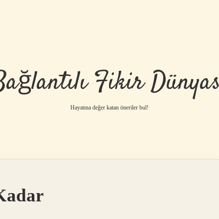
Bağlantılı Fikir Dünyas
Hayatına değer katan öneriler bul!
Kadar