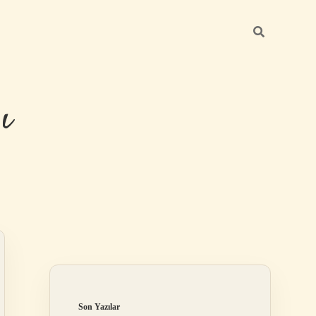
ı
Sidebar
betexper günc
Son Yazılar