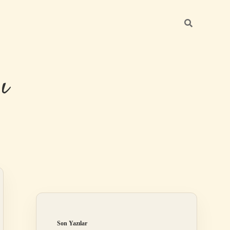
ı
Sidebar
betexper günce
Son Yazılar