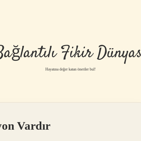
Bağlantılı Fikir Dünyas
Hayatına değer katan öneriler bul!
yon Vardır