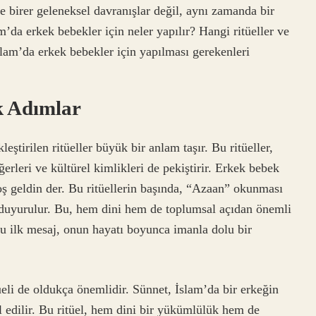
 birer geleneksel davranışlar değil, aynı zamanda bir
am’da erkek bebekler için neler yapılır? Hangi ritüeller ve
slam’da erkek bebekler için yapılması gerekenleri
lk Adımlar
eştirilen ritüeller büyük bir anlam taşır. Bu ritüeller,
erleri ve kültürel kimlikleri de pekiştirir. Erkek bebek
hoş geldin der. Bu ritüellerin başında, “Azaan” okunması
 duyurulur. Bu, hem dini hem de toplumsal açıdan önemli
ğu ilk mesaj, onun hayatı boyunca imanla dolu bir
üeli de oldukça önemlidir. Sünnet, İslam’da bir erkeğin
 edilir. Bu ritüel, hem dini bir yükümlülük hem de