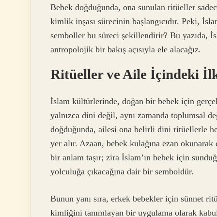
Bebek doğduğunda, ona sunulan ritüeller sadece
kimlik inşası sürecinin başlangıcıdır. Peki, İsl
semboller bu süreci şekillendirir? Bu yazıda, İ
antropolojik bir bakış açısıyla ele alacağız.
Ritüeller ve Aile İçindeki İ
İslam kültürlerinde, doğan bir bebek için gerçekl
yalnızca dini değil, aynı zamanda toplumsal değ
doğduğunda, ailesi ona belirli dini ritüellerle 
yer alır. Azaan, bebek kulağına ezan okunarak
bir anlam taşır; zira İslam’ın bebek için sundu
yolculuğa çıkacağına dair bir semboldür.
Bunun yanı sıra, erkek bebekler için sünnet rit
kimliğini tanımlayan bir uygulama olarak kabul