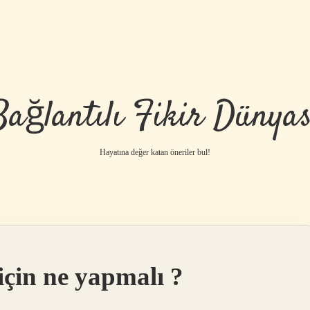
Bağlantılı Fikir Dünyas
Hayatına değer katan öneriler bul!
için ne yapmalı ?