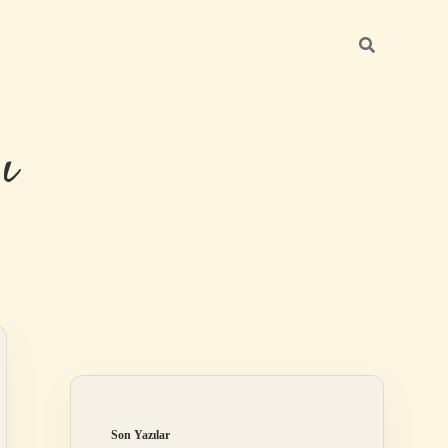
ı
Sidebar
betexper güncel 
Son Yazılar