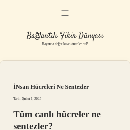
menüyü
Anasayfa
aç
Gizlilik Politikası
Bağlantılı Fikir Dünyası
Yasal Uyarı
Hayatına değer katan öneriler bul!
Hakkımızda
İNsan Hücreleri Ne Sentezler
Tarih: Şubat 1, 2025
Tüm canlı hücreler ne
sentezler?