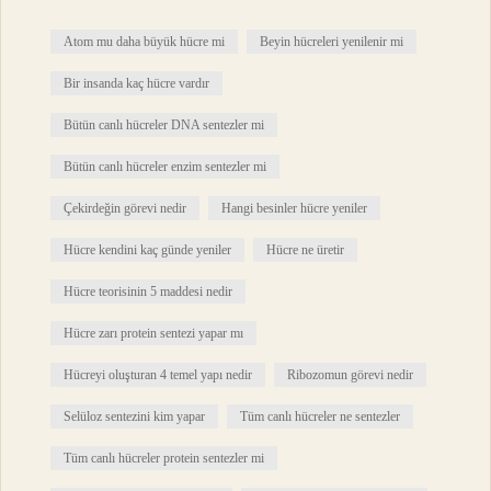
Atom mu daha büyük hücre mi
Beyin hücreleri yenilenir mi
Bir insanda kaç hücre vardır
Bütün canlı hücreler DNA sentezler mi
Bütün canlı hücreler enzim sentezler mi
Çekirdeğin görevi nedir
Hangi besinler hücre yeniler
Hücre kendini kaç günde yeniler
Hücre ne üretir
Hücre teorisinin 5 maddesi nedir
Hücre zarı protein sentezi yapar mı
Hücreyi oluşturan 4 temel yapı nedir
Ribozomun görevi nedir
Selüloz sentezini kim yapar
Tüm canlı hücreler ne sentezler
Tüm canlı hücreler protein sentezler mi