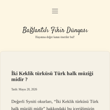
menüyü
Anasayfa
aç
Gizlilik Politikası
Bağlantılı Fikir Dünyası
Yasal Uyarı
Hayatına değer katan öneriler bul!
Hakkımızda
İki Keklik türküsü Türk halk müziği
midir ?
Tarih: Mayıs 20, 2026
Değerli Syniti okurları, “İki Keklik türküsü Türk
halk müziği midir” hakkındaki bu içeriğimizin