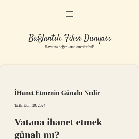
menüyü
Anasayfa
aç
Gizlilik Politikası
Bağlantılı Fikir Dünyası
Yasal Uyarı
Hayatına değer katan öneriler bul!
Hakkımızda
İHanet Etmenin Günahı Nedir
Tarih: Ekim 29, 2024
Vatana ihanet etmek
günah mı?