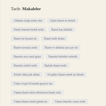
Tarih:
Makaleler
Aldatma isteği neden olur
Aşkta ihanet ne demek
Dinde ihanetin bedeli nedir
İhanet kaç türlüdür
İhanet mi hıyanet mi
İhanet nedir kelam
İhanet travması nedir
İhanet ve aldatma aynı şey mi
İhanetin acısı nasıl geçer
İhanetin belirtileri nelerdir
İhanetin sebebi nedir
İlişkide ihanet nedir
Kimler daha çok aldatır
Sevgiliye ihanet etmek ne demek
Vatan sevgisi Kuranda geçiyor mu
Vatana ihanet edeni affetmeyin kimin sözü
Vatana ihanet etmek günah mı
Vatana ihanetin cezası nedir