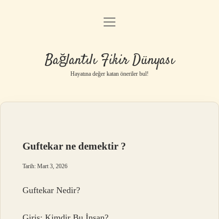
menüyü
Anasayfa
aç
Gizlilik Politikası
Bağlantılı Fikir Dünyası
Yasal Uyarı
Hayatına değer katan öneriler bul!
Hakkımızda
Guftekar ne demektir ?
Tarih: Mart 3, 2026
Guftekar Nedir?
Giriş: Kimdir Bu İnsan?