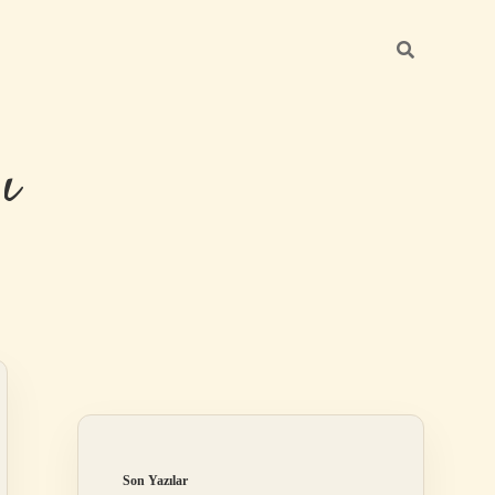
ı
Sidebar
betexper güncel 
Son Yazılar