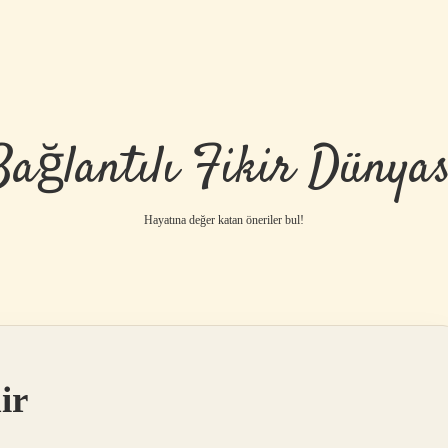
Bağlantılı Fikir Dünyas
Hayatına değer katan öneriler bul!
ir