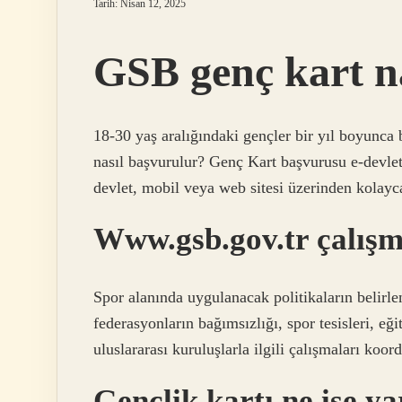
Tarih: Nisan 12, 2025
GSB genç kart na
18-30 yaş aralığındaki gençler bir yıl boyunca 
nasıl başvurulur? Genç Kart başvurusu e-devlet 
devlet, mobil veya web sitesi üzerinden kolayc
Www.gsb.gov.tr çalışm
Spor alanında uygulanacak politikaların belirl
federasyonların bağımsızlığı, spor tesisleri, e
uluslararası kuruluşlarla ilgili çalışmaları ko
Gençlik kartı ne işe y