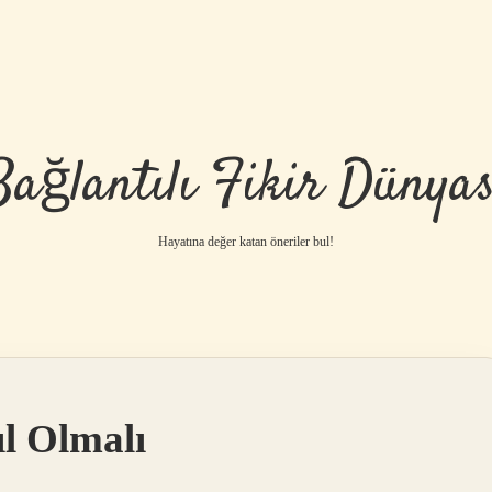
Bağlantılı Fikir Dünyas
Hayatına değer katan öneriler bul!
ıl Olmalı