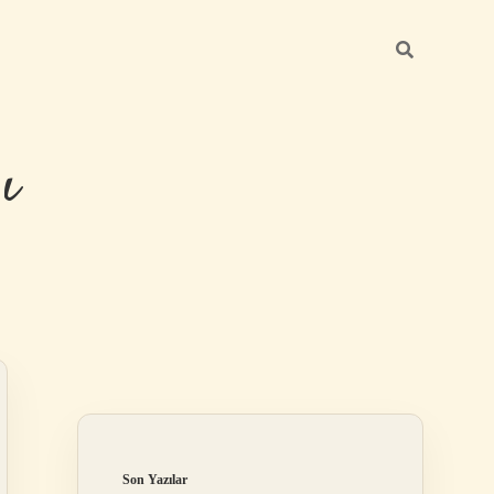
ı
Sidebar
betexper günc
Son Yazılar