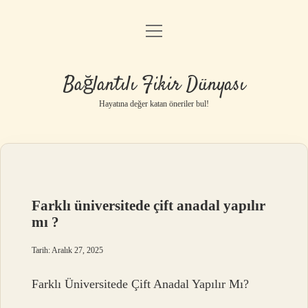
menüyü
Anasayfa
aç
Gizlilik Politikası
Bağlantılı Fikir Dünyası
Yasal Uyarı
Hayatına değer katan öneriler bul!
Hakkımızda
Farklı üniversitede çift anadal yapılır
mı ?
Tarih: Aralık 27, 2025
Farklı Üniversitede Çift Anadal Yapılır Mı?