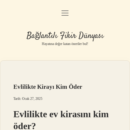
menüyü
Anasayfa
aç
Gizlilik Politikası
Bağlantılı Fikir Dünyası
Yasal Uyarı
Hayatına değer katan öneriler bul!
Hakkımızda
Evlilikte Kirayı Kim Öder
Tarih: Ocak 27, 2025
Evlilikte ev kirasını kim
öder?