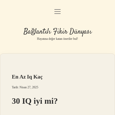
menüyü
Anasayfa
aç
Gizlilik Politikası
Bağlantılı Fikir Dünyası
Yasal Uyarı
Hayatına değer katan öneriler bul!
Hakkımızda
En Az Iq Kaç
Tarih: Nisan 27, 2025
30 IQ iyi mi?